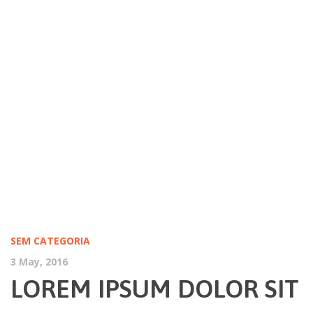
LÍDER NA PRODUÇÃO E COMERCIALIZAÇÃO DE QUIOSQUES
MULTIMÉDIA
LOREM IPSUM DOLOR SIT
AMET, CONSECTETUR
ADIPISCING ELIT
SEM CATEGORIA
3 May, 2016
LOREM IPSUM DOLOR SIT