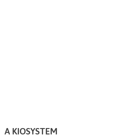
LÍDER NA PRODUÇÃO E COMERCIALIZAÇÃO DE QUIOSQUES
MULTIMÉDIA
A EMPRESA
A KIOSYSTEM