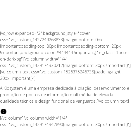
[vc_row expanded="2" background_style="cover"
css=".vc_custom_1427249263833{margin-bottom: 0px
!important;padding-top: 80px !important;padding-bottom: 20px
!important;background-color: #444444 !important;}" el_class="footer-
on-dark-bg"][vc_column width="1/4"
css=".vc_custom_1429174330212{margin-bottom: 30px !important;}"]
[vc_column_text css=".vc_custom_1526375246738{padding-right:
20px !important;}"]
A Kiosystem é uma empresa dedicada à criação, desenvolvimento e
produção de pontos de informação multimédia de elevada
qualidade técnica e design funcional de vanguarda.[/vc_column_text]
[/vc_column][vc_column width="1/4"
css=".vc_custom_1429174342890{margin-bottom: 30px !important;}"]