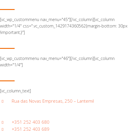
EMPRESA
[vc_wp_custommenu nav_menu="45"][/vc_column][vc_column
width="1/4" css=".vc_custom_1429174360562{margin-bottom: 30px
!important;}"]
QUIOSQUES MULTIMÉDIA
[vc_wp_custommenu nav_menu="46"][/vc_column][vc_column
width="1/4"]
CONTACTOS
[vc_column_text]
Rua das Novas Empresas, 250 – Lantemil
4785-640 TROFA
Porto
+351 252 403 680
+351 252 403 689